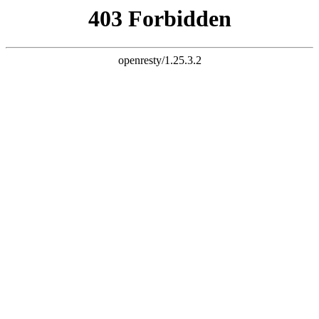
天津鑫胜机械租赁有限公司成立于
营50-800T的履带吊出租以及2
·履带吊出租 （k8网址）
技术，过硬作风，雄厚力量为一体
·汽车吊出租
类专业人员、特种作业人员组成的
机床、注塑设备、医疗设备、印刷
工程业务。公司自成立以来，曾为
公司已经成为华北地区吊车租赁行业的一
履带吊出租
公司地址：天津市西青区西营门街西
青道外环线立交桥北华峰楼2-101
联系人：黄经理 13820288899
13752476241
公司电话：022-27767309
公司网址：www.sdrfzl.com