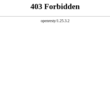
天津鑫胜机械租赁有限公司成立于2006年，公司坐落于西青区西营门街，地理位置优
营50-800T的履带吊出租以及25-1200T的汽车吊出租等业务。天津鑫胜机械租赁有限
技术，过硬作风，雄厚力量为一体的专业化吊车起重租赁公司。公司拥有一支由多名高
类专业人员、特种作业人员组成的优秀团队，公司承接吊装各种空调机组、冷水机组、
机床、注塑设备、医疗设备、印刷设备、锅炉、电梯扶梯等安装就位工程,集装箱掏箱
工程业务。公司自成立以来，曾为天津市多家企业、单位安装搬运各种大型设备。在行
司已经成为华北地区吊车租赁行业的一支标兵........