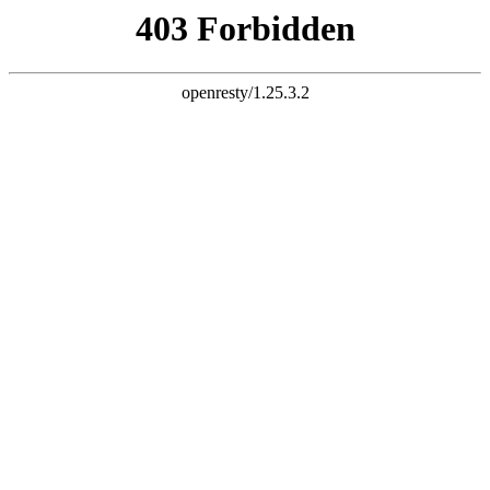
天津鑫胜机械租赁有限公司成立于
营50-800T的履带吊出租以及2
·履带吊出租 （k8网址）
技术，过硬作风，雄厚力量为一体
·汽车吊出租
类专业人员、特种作业人员组成的
机床、注塑设备、医疗设备、印刷
工程业务。公司自成立以来，曾为
公司已经成为华北地区吊车租赁行业的一
履带吊出租
公司地址：天津市西青区西营门街西
青道外环线立交桥北华峰楼2-101
联系人：黄经理 13820288899
13752476241
公司电话：022-27767309
公司网址：www.sdrfzl.com